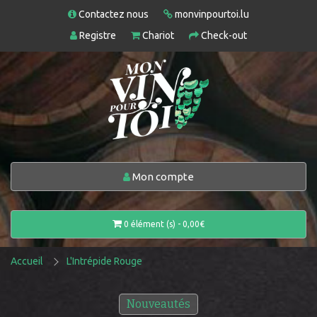
Contactez nous
monvinpourtoi.lu
Registre
Chariot
Check-out
Mon compte
0 élément (s) - 0,00€
Accueil
L'Intrépide Rouge
Nouveautés