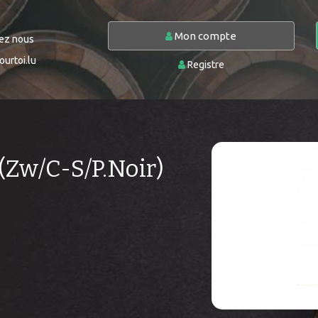
Mon compte
ez nous
urtoi.lu
Registre
(Zw/C-S/P.Noir)