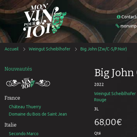
Contact
monvinpo
Accueil
Weingut Scheiblhofer
Big John (Zw/C-S/P.Noir)
Nouveautés
Big John 
2022
Weingut Scheiblhofer
France
Rouge
Château Thuerry
3L
Domaine du Bois de Saint Jean
68,00€
Italie
Secondo Marco
Qté