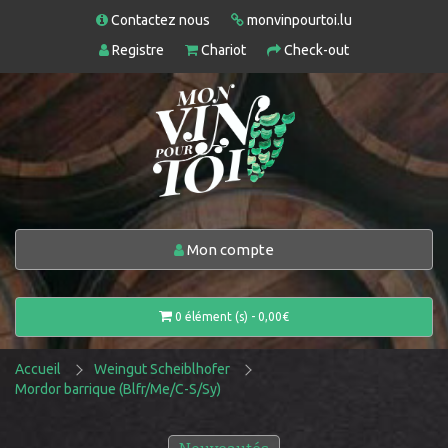
Contactez nous
monvinpourtoi.lu
Registre
Chariot
Check-out
Mon compte
0 élément (s) - 0,00€
Accueil
Weingut Scheiblhofer
Mordor barrique (Blfr/Me/C-S/Sy)