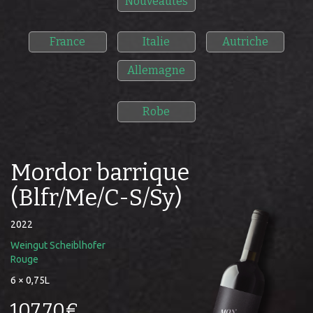
Nouveautés
France
Italie
Autriche
Allemagne
Robe
Mordor barrique
(Blfr/Me/C-S/Sy)
2022
Weingut Scheiblhofer
Rouge
6 × 0,75L
107,70€